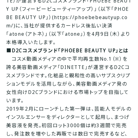
TE）が運営するD2Cコスメブランド「PHOEBE BEAUT
Y UP（フィービービューティーアップ）」（以下「PHOE
BE BEAUTY UP」）(
https://phoebebeautyup.co
m/
)に、当社が提供するカードレス後払い決済
「atone（アトネ）」（以下「atone」）を4月9日（木）より
本格導入いたします。
■
D2Cコスメブランド「PHOEBE BEAUTY UP」とは
コスメ動画メディアの中で平均再生数No.1（※）を
誇る美容動画メディア「DINETTE」が運営するD2Cコ
スメブランドです。化粧品と親和性の高いサブスクリプ
ションモデルを活用しながら、美容動画メディア発の
女性向けD2Cブランドにおける市場トップを目指して
います。
2019年2月にローンチした第一弾は、芸能人モデルの
インフルエンサーをディレクターとして起用し、まつげ
美容液を発売。初回ロット3000個は約3週間で完売
し、発注数を増やした再販では数日で完売するなど、