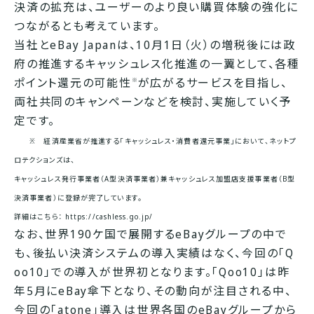
決済の拡充は、ユーザーのより良い購買体験の強化に
つながるとも考えています。
当社とeBay Japanは、10月1日（火）の増税後には政
府の推進するキャッシュレス化推進の一翼として、各種
ポイント還元の可能性
が広がるサービスを目指し、
※
両社共同のキャンペーンなどを検討、実施していく予
定です。
※ 経済産業省が推進する「キャッシュレス・消費者還元事業」において、ネットプ
ロテクションズは、
キャッシュレス発行事業者（A型決済事業者）兼キャッシュレス加盟店支援事業者（B型
決済事業者）に登録が完了しています。
詳細はこちら：
https://cashless.go.jp/
なお、世界190ケ国で展開するeBayグループの中で
も、後払い決済システムの導入実績はなく、今回の「Q
oo10」での導入が世界初となります。「Qoo10」は昨
年5月にeBay傘下となり、その動向が注目される中、
今回の「atone」導入は世界各国のeBayグループから