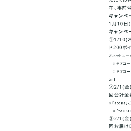
ただくお
在、事前
キャンペ
1月10日
キャンペ
①1/10
ド200ポ
※ネットスー
※ヤオコー
※ヤオコーカ
tml
②2/1(
回会計金額
※「aton
※「YAOK
③2/1(
回お届け