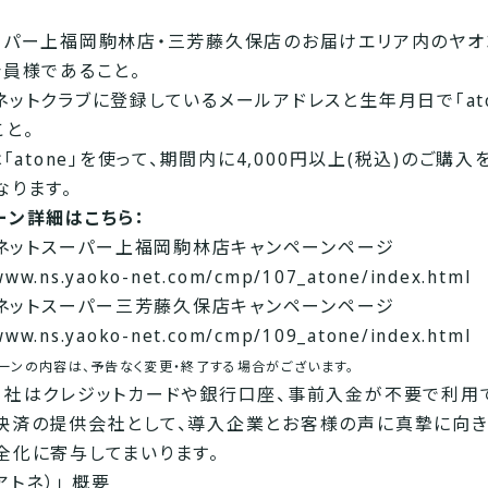
ーパー上福岡駒林店・三芳藤久保店のお届けエリア内のヤオ
会員様であること。
ネットクラブに登録しているメールアドレスと生年月日で「ato
こと。
は「atone」を使って、期間内に4,000円以上(税込)のご購
なります。
ーン詳細はこちら：
KOネットスーパー上福岡駒林店キャンペーンページ
/www.ns.yaoko-net.com/cmp/107_atone/index.html
KOネットスーパー三芳藤久保店キャンペーンページ
/www.ns.yaoko-net.com/cmp/109_atone/index.html
ンの内容は、予告なく変更・終了する場合がございます。
当社はクレジットカードや銀行口座、事前入金が不要で利用
決済の提供会社として、導入企業とお客様の声に真摯に向き
全化に寄与してまいります。
（アトネ）」 概要