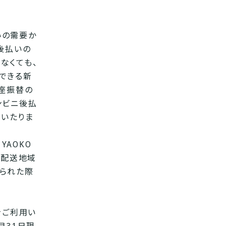
いの需要か
後払いの
なくても、
できる新
座振替の
ンビニ後払
にいたりま
YAOKO
の配送地域
られた際
をご利用い