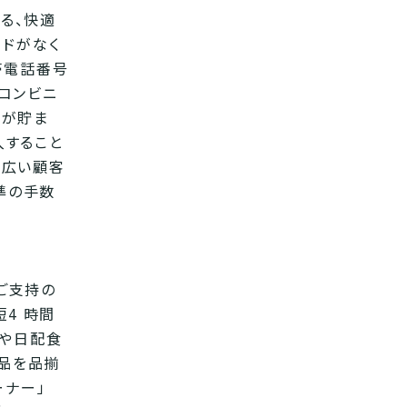
きる、快適
ードがなく
帯電話番号
コンビニ
トが貯ま
入すること
幅広い顧客
準の手数
らご支持の
4 時間
品や日配食
商品を品揃
ーナー」