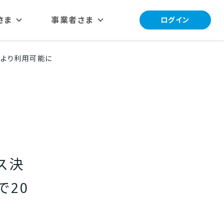
さま
事業者さま
ログイン
導入メリット
金)より利用可能に
導入事例
問
実店舗で導入
ス決
で20