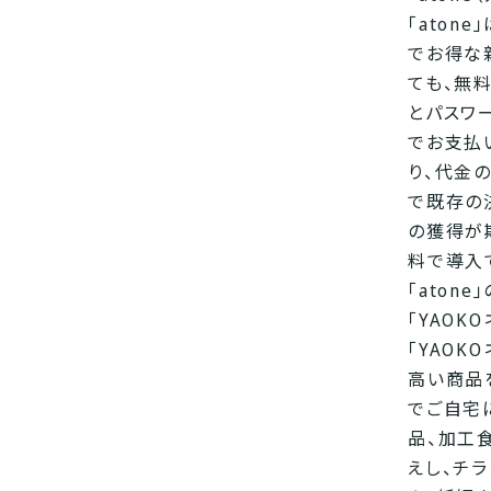
「ato
でお得な
ても、無
とパスワ
でお支払
り、代金
で既存の
の獲得が
料で導入
「aton
「YAOK
「YAO
高い商品
でご自宅
品、加工
えし、チ