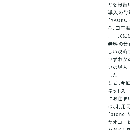
とを報告
導入の背
「YAO
ら、口座
ニーズには
無料の会
しい決済
いずれか
いの導入
した。
なお、今回
ネットス
にお住ま
は、利用
「aton
ヤオコーは