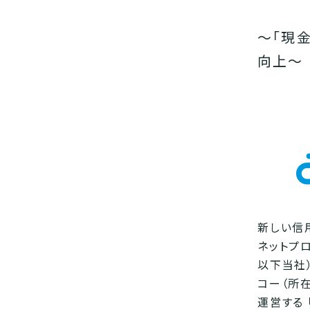
〜「現
向上～
新しい信用
ネットプ
以下当社
コー（所
運営する 