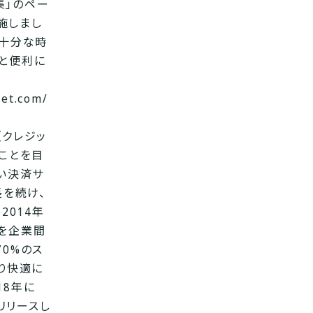
集」のペー
施しまし
む十分な時
と便利に
net.com/
（クレジッ
ことを目
い決済サ
長を続け、
2014年
を企業間
0%のス
り快適に
18年に
リリースし