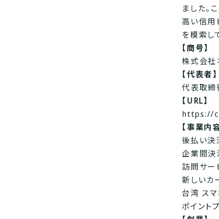
ました。
高い信用
を模索し
【商号】
株式会社
【代表者】
代表取締
【URL】
https://
【事業内容
後払い決
企業間決
訪問サー
新しいカー
台湾 スマ
ポイント