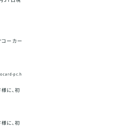
月31日現
ヤオコーカー
ocard-pc.h
客様に、初
客様に、初