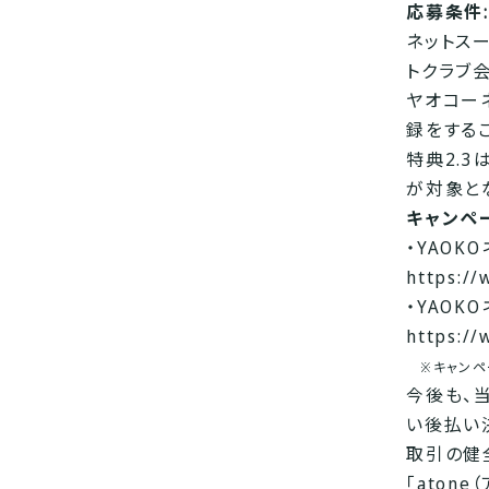
応募条件:
ネットス
トクラブ
ヤオコー
録をする
特典2.3
が対象と
キャンペ
・YAO
https:/
・YAO
https:/
※キャンペー
今後も、
い後払い
取引の健
「atone