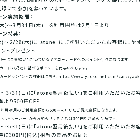
客様向けに、期間限定のお得なキャンペーンを実施します。1
登録にて参加を募っています。
ーン実施期間：
(木)〜3月31日(木) ※利用開始は2月1日より
ーン特典：
(木)～2/28(木)に「atone」にご登録いただいたお客様に、
イントプレゼント
パーにご登録いただいているヤオコーカードへのポイント付与になります。
カードの規定に基づきポイントを付与いたします。
ード・ポイントの詳細はこちら:
https://www.yaoko-net.com/card/yaok
金)～3/31(日)に「atone翌月後払い」をご利用いただいたお
より500円OFF
e」ご利用初月のご利用金額から500円を引いたご請求金額になります。
Oネットスーパー」からお知らせする金額は500円引き前の金額です。
金)～3/31(日)に「atone翌月後払い」をご利用いただいたお
時に300円(税込)相当の景品をお届け