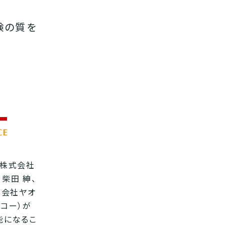
験の質を
、株式会社
柴田 紳、
式会社ヤオ
オコー）が
可能になるこ