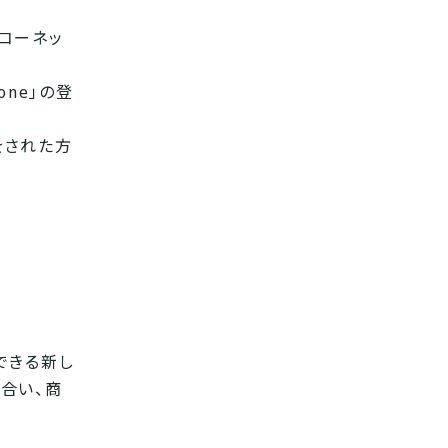
コーネッ
ne」の登
入をされた方
できる新し
合い、商