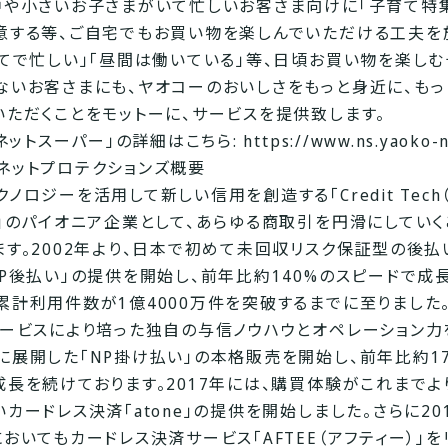
中や小さいお子さまがいて忙しいお客さま向けに「子育て特
意する等、ご自宅でもお買い物を楽しんでいただける工夫を
育てで忙しい」「昼間は働いている」等、日頃お買い物を楽し
ないお客さまにも、ヤオコーのおいしさをもっと身近に、もっ
いただくことをモットーに、サービスを提供致します。
Oネットスーパー」の詳細はこちら:
https://www.ns.yaoko-
ネットプロテクションズ概要
ノロジーを活用して新しい信用を創造する「Credit Tech
）」のパイオニア企業として、あらゆる商取引を円滑にしていく
ます。2002年より、日本で初めて未回収リスク保証型の後払
NP後払い」の提供を開始し、前年比約140%のスピードで成
累計利用件数が1億4000万件を突破するまでに至りました。
サービスにより培った独自の与信ノウハウとオペレーション力
に展開した「NP掛け払い」の本格販売を開始し、前年比約17
成長を続けております。2017年には、購買体験がこれまでよ
カードレス決済「atone」の提供を開始しました。さらに20
おいてもカードレス決済サービス「AFTEE（アフティー）」を