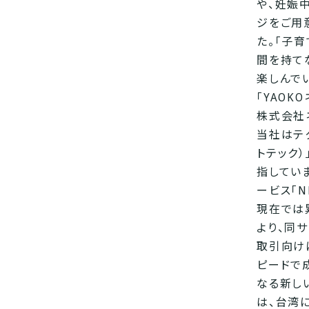
や、妊娠
ジをご用
た。「子
間を持て
楽しんで
「YAOK
株式会社
当社はテク
トテック
指してい
ービス「
現在では
より、同
取引向け
ピードで
なる新しい
は、台湾に