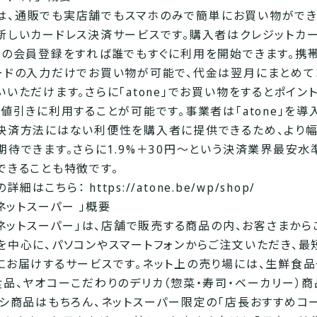
ne」は、通販でも実店舗でもスマホのみで簡単にお買い物がで
新しいカードレス決済サービスです。購入者はクレジットカ
料の会員登録をすれば誰でもすぐに利用を開始できます。携
ードの入力だけでお買い物が可能で、代金は翌月にまとめて
いいただけます。さらに「atone」でお買い物をするとポイン
の値引きに利用することが可能です。事業者は「atone」を導
決済方法にはない利便性を購入者に提供できるため、より
期待できます。さらに1.9%＋30円～という決済業界最安水
できることも特徴です。
e」の詳細はこちら：
https://atone.be/wp/shop/
Oネットスーパー 」概要
KOネットスーパー」は、店舗で販売する商品の内、お客さまか
を中心に、パソコンやスマートフォンからご注文いただき、最短
にお届けするサービスです。ネット上の売り場には、生鮮食
食品、ヤオコーこだわりのデリカ（惣菜・寿司・ベーカリー）
ラシ商品はもちろん、ネットスーパー限定の「店長おすすめコ